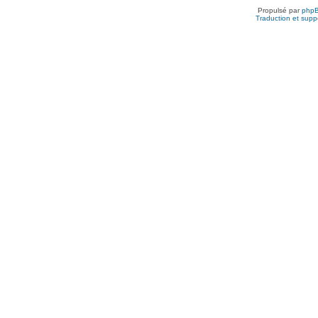
Propulsé par
php
Traduction et suppo