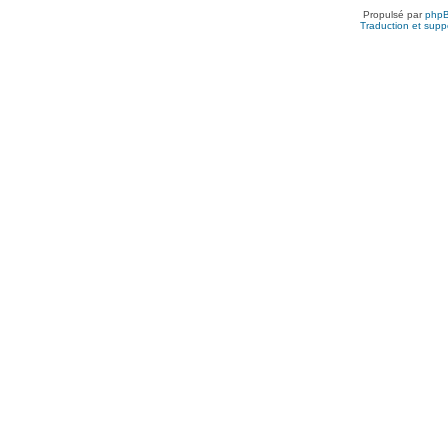
Propulsé par
php
Traduction et suppo