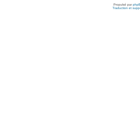
Propulsé par
php
Traduction et suppo