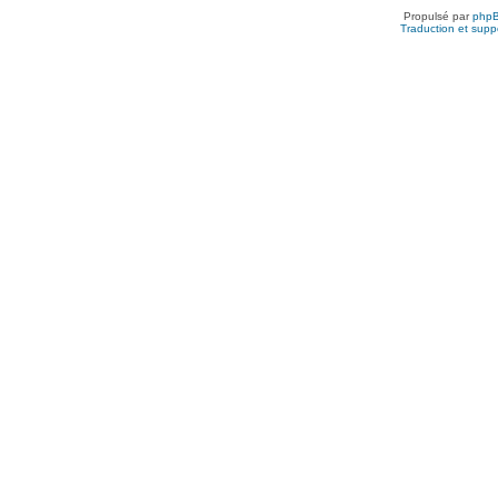
Propulsé par
php
Traduction et suppo