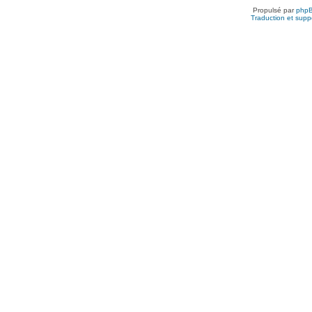
Propulsé par
php
Traduction et suppo