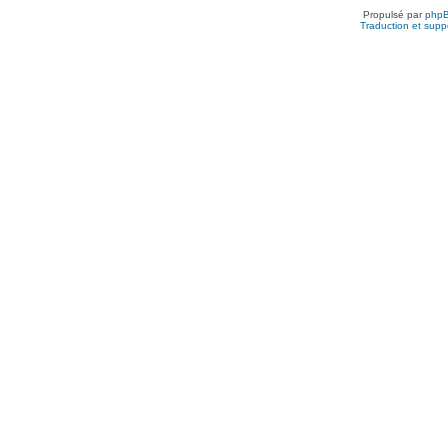
Propulsé par
php
Traduction et suppo