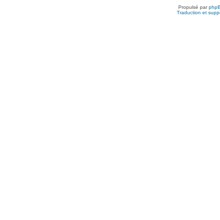
Propulsé par
php
Traduction et suppo