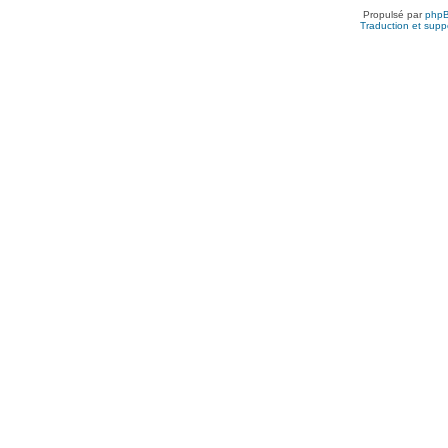
Propulsé par
php
Traduction et suppo