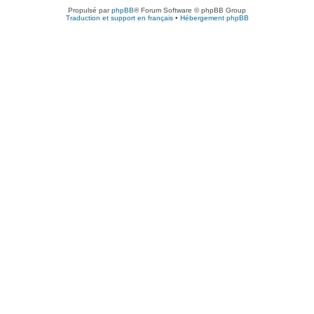
Propulsé par
phpBB
® Forum Software © phpBB Group
Traduction et support en français
•
Hébergement phpBB