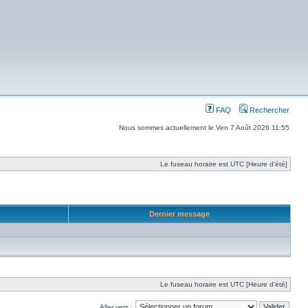
FAQ
Rechercher
Nous sommes actuellement le Ven 7 Août 2026 11:55
Le fuseau horaire est UTC [Heure d’été]
Dernier message
Le fuseau horaire est UTC [Heure d’été]
Aller vers :