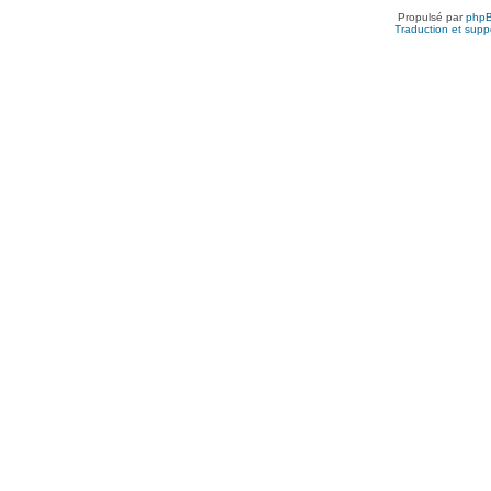
Propulsé par
php
Traduction et suppo