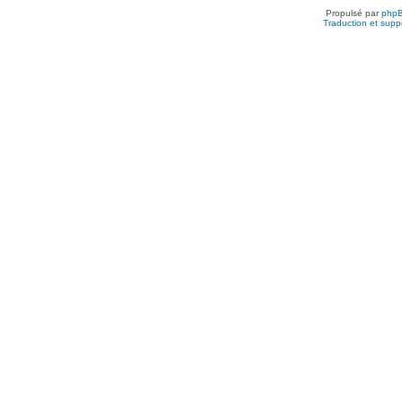
Propulsé par
php
Traduction et suppo