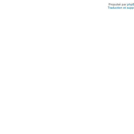
Propulsé par
php
Traduction et suppo