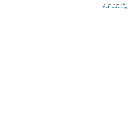
Propulsé par
php
Traduction et suppo