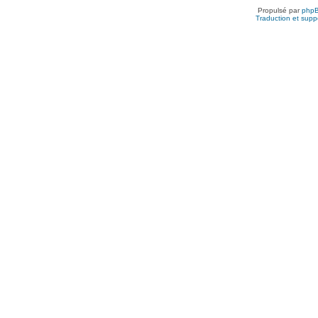
Propulsé par
php
Traduction et suppo