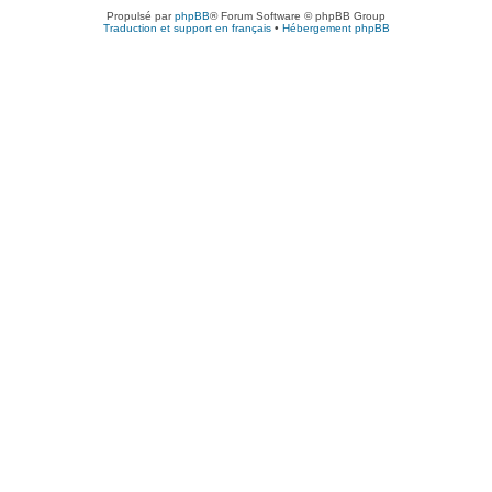
Propulsé par
phpBB
® Forum Software © phpBB Group
Traduction et support en français
•
Hébergement phpBB