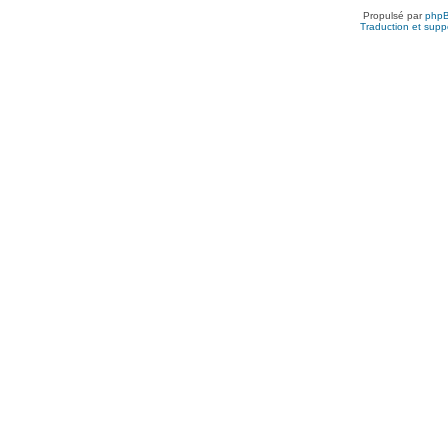
Propulsé par
php
Traduction et suppo