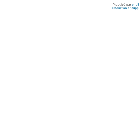
Propulsé par
php
Traduction et suppo