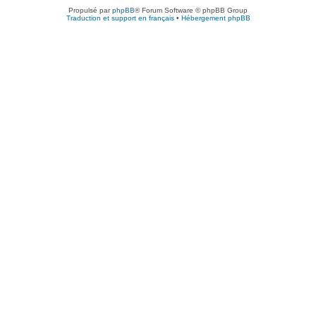
Propulsé par
phpBB
® Forum Software © phpBB Group
Traduction et support en français
•
Hébergement phpBB