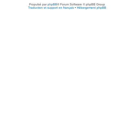
Propulsé par
phpBB
® Forum Software © phpBB Group
Traduction et support en français
•
Hébergement phpBB