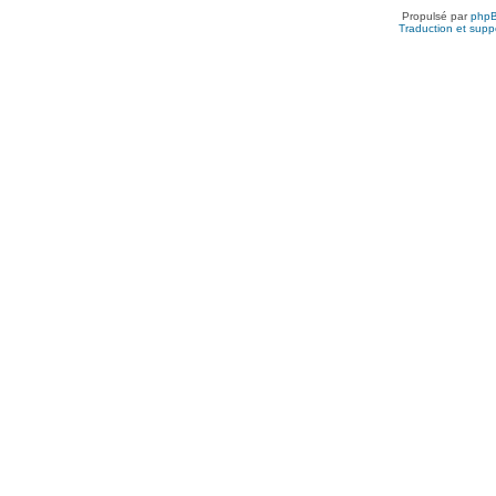
Propulsé par
php
Traduction et suppo