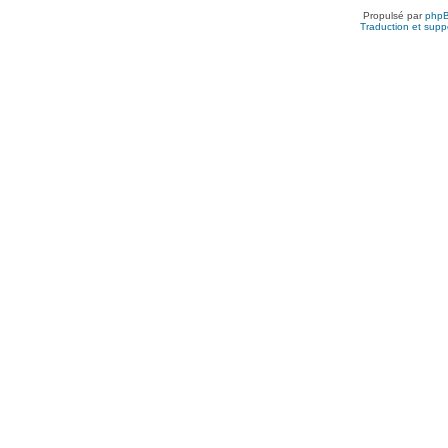
Propulsé par
php
Traduction et suppo