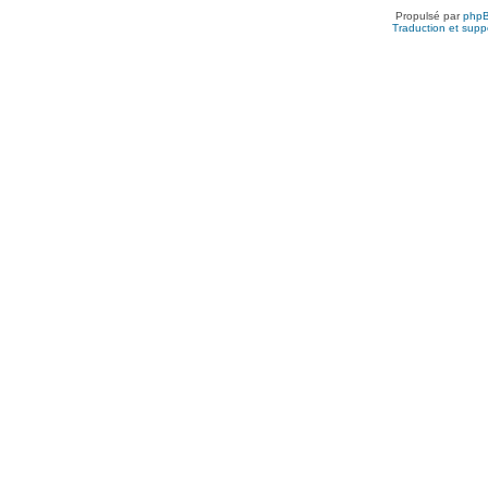
Propulsé par
php
Traduction et suppo