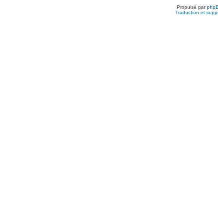
Propulsé par
php
Traduction et suppo