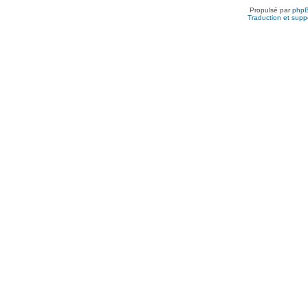
Propulsé par
php
Traduction et suppo