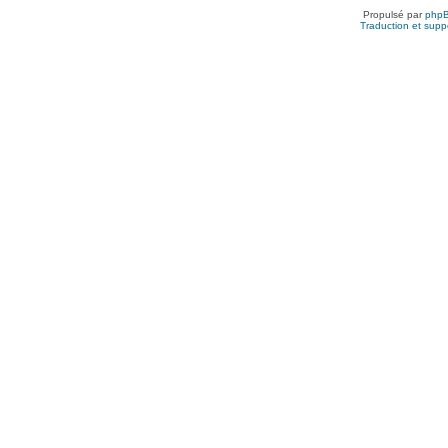
Propulsé par
php
Traduction et suppo