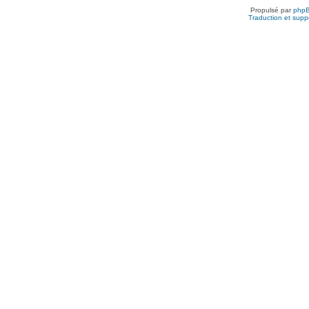
Propulsé par
php
Traduction et suppo