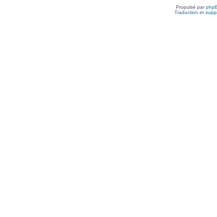
Propulsé par
php
Traduction et suppo