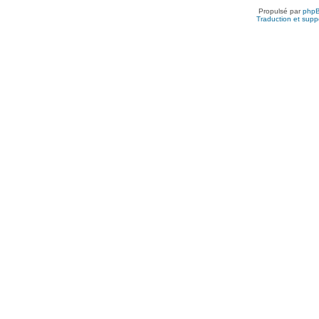
Propulsé par
php
Traduction et suppo