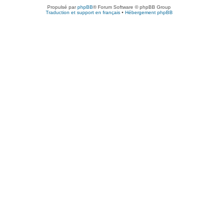
Propulsé par
phpBB
® Forum Software © phpBB Group
Traduction et support en français
•
Hébergement phpBB