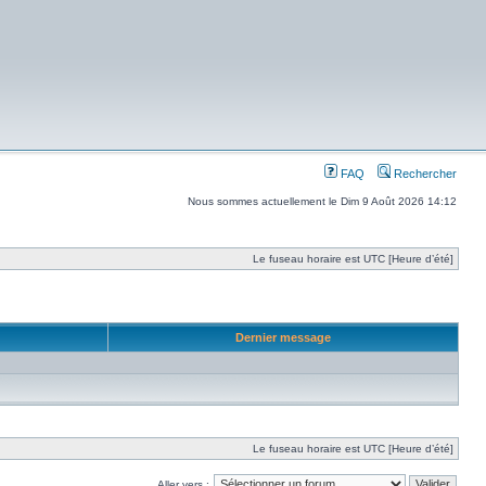
FAQ
Rechercher
Nous sommes actuellement le Dim 9 Août 2026 14:12
Le fuseau horaire est UTC [Heure d’été]
Dernier message
Le fuseau horaire est UTC [Heure d’été]
Aller vers :