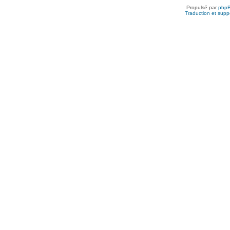
Propulsé par
php
Traduction et suppo