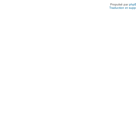
Propulsé par
php
Traduction et suppo