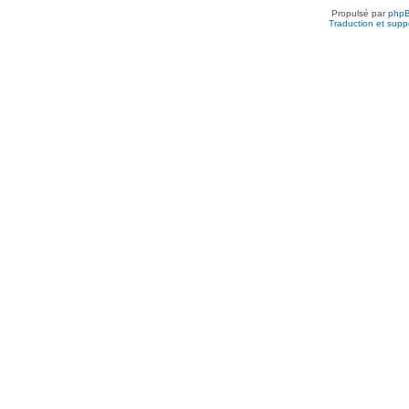
Propulsé par
php
Traduction et suppo