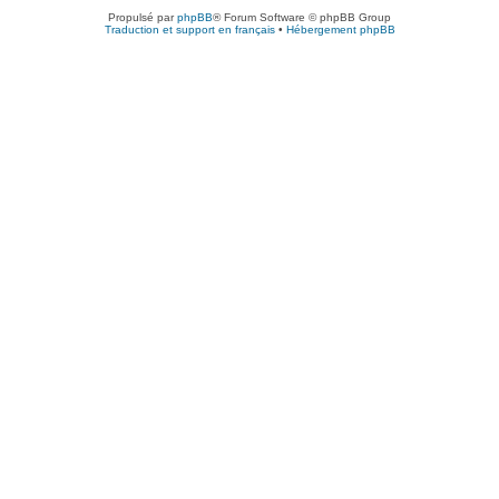
Propulsé par
phpBB
® Forum Software © phpBB Group
Traduction et support en français
•
Hébergement phpBB