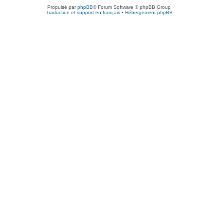
Propulsé par
phpBB
® Forum Software © phpBB Group
Traduction et support en français
•
Hébergement phpBB