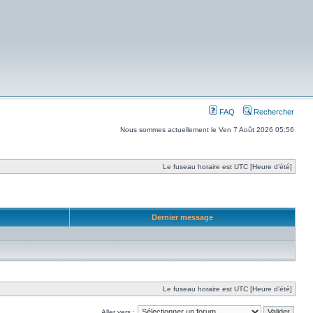
FAQ
Rechercher
Nous sommes actuellement le Ven 7 Août 2026 05:56
Le fuseau horaire est UTC [Heure d’été]
Dernier message
Le fuseau horaire est UTC [Heure d’été]
Aller vers :