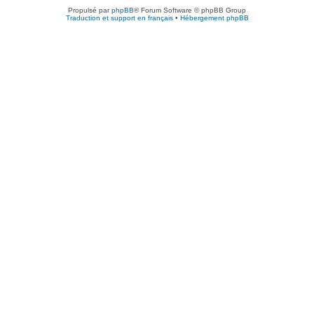
Propulsé par
phpBB
® Forum Software © phpBB Group
Traduction et support en français
•
Hébergement phpBB