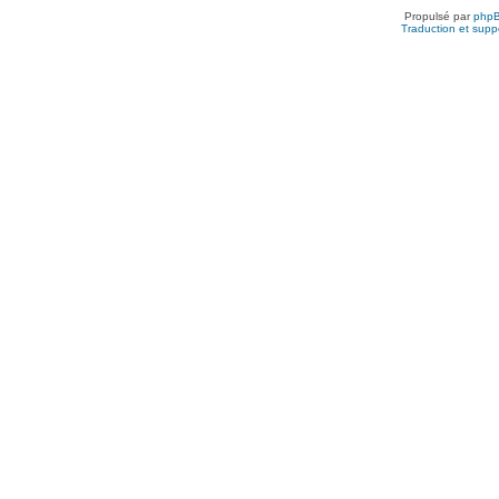
Propulsé par
php
Traduction et suppo