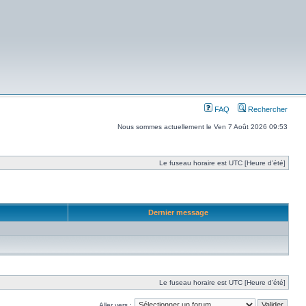
FAQ
Rechercher
Nous sommes actuellement le Ven 7 Août 2026 09:53
Le fuseau horaire est UTC [Heure d’été]
Dernier message
Le fuseau horaire est UTC [Heure d’été]
Aller vers :