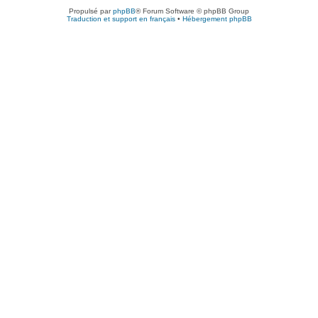
Propulsé par
phpBB
® Forum Software © phpBB Group
Traduction et support en français
•
Hébergement phpBB