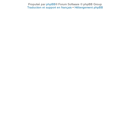
Propulsé par
phpBB
® Forum Software © phpBB Group
Traduction et support en français
•
Hébergement phpBB