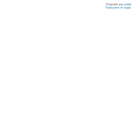
Propulsé par
php
Traduction et suppo