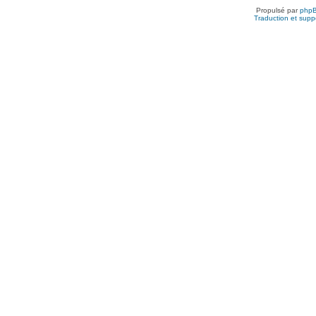
Propulsé par
php
Traduction et suppo