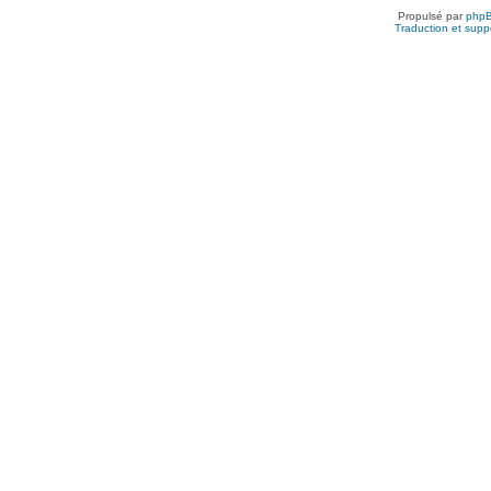
Propulsé par
php
Traduction et suppo