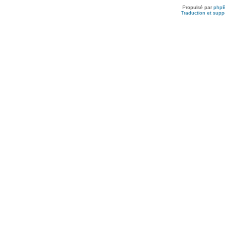
Propulsé par
php
Traduction et suppo