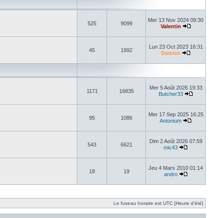
Mer 13 Nov 2024 09:30
525
9099
Valentin
Lun 23 Oct 2023 16:31
45
1992
Damien
Mer 5 Août 2026 19:33
1171
16835
Butcher33
Mer 17 Sep 2025 16:25
95
1086
Antonium
Dim 2 Août 2026 07:59
543
6621
mic43
Jeu 4 Mars 2010 01:14
18
19
andro
Le fuseau horaire est UTC [Heure d’été]