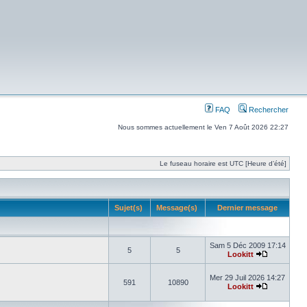
FAQ
Rechercher
Nous sommes actuellement le Ven 7 Août 2026 22:27
Le fuseau horaire est UTC [Heure d’été]
Sujet(s)
Message(s)
Dernier message
Sam 5 Déc 2009 17:14
5
5
Lookitt
Mer 29 Juil 2026 14:27
591
10890
Lookitt