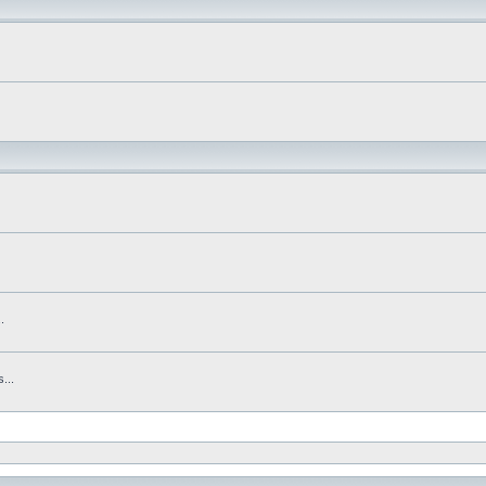
.
...