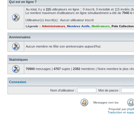
Qui est en ligne ?
Au total, il y a
115
utilisateurs en ligne :: 0 inscrit, 0 invisible et 115 invité
Le nombre maximum d’utilisateurs en ligne simultanément a été de
7940
le 
Utilisateur(s) inscrit(s) : Aucun utilisateur inscrit
Légende ::
Administrateurs
,
Membres Actifs
,
Modérateurs
,
Pole Collection
Anniversaires
Aucun membre ne fête son anniversaire aujourd’hui.
Statistiques
70900
messages |
4767
sujets |
2392
membres | Notre membre le plus réc
Connexion
Nom d’utilisateur :
Mot de passe :
Messages non lus
Propulsé par
php
Traduction et suppo