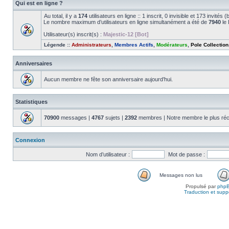
Qui est en ligne ?
Au total, il y a
174
utilisateurs en ligne :: 1 inscrit, 0 invisible et 173 invité
Le nombre maximum d’utilisateurs en ligne simultanément a été de
7940
le 
Utilisateur(s) inscrit(s) :
Majestic-12 [Bot]
Légende ::
Administrateurs
,
Membres Actifs
,
Modérateurs
,
Pole Collection
Anniversaires
Aucun membre ne fête son anniversaire aujourd’hui.
Statistiques
70900
messages |
4767
sujets |
2392
membres | Notre membre le plus réc
Connexion
Nom d’utilisateur :
Mot de passe :
Messages non lus
Propulsé par
php
Traduction et suppo