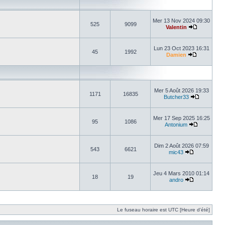
Mer 13 Nov 2024 09:30
525
9099
Valentin
Lun 23 Oct 2023 16:31
45
1992
Damien
Mer 5 Août 2026 19:33
1171
16835
Butcher33
Mer 17 Sep 2025 16:25
95
1086
Antonium
Dim 2 Août 2026 07:59
543
6621
mic43
Jeu 4 Mars 2010 01:14
18
19
andro
Le fuseau horaire est UTC [Heure d’été]