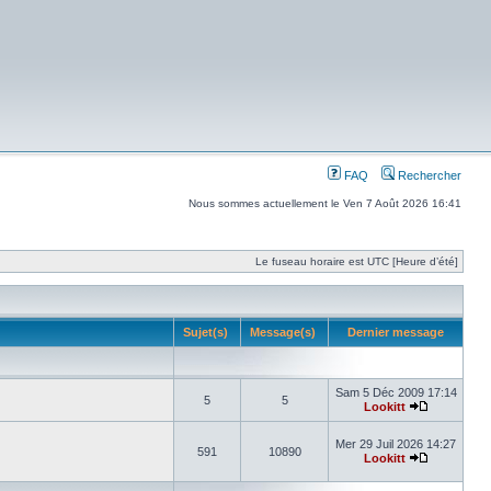
FAQ
Rechercher
Nous sommes actuellement le Ven 7 Août 2026 16:41
Le fuseau horaire est UTC [Heure d’été]
Sujet(s)
Message(s)
Dernier message
Sam 5 Déc 2009 17:14
5
5
Lookitt
Mer 29 Juil 2026 14:27
591
10890
Lookitt