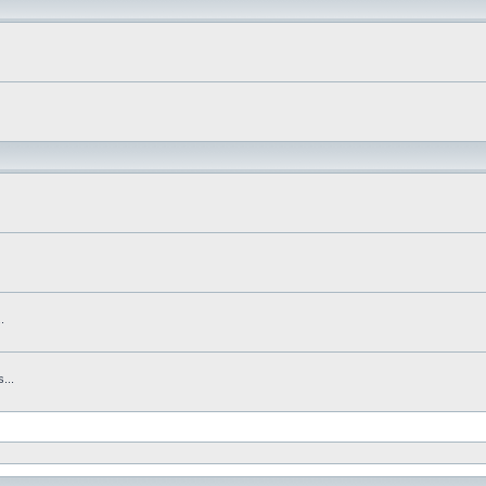
.
...