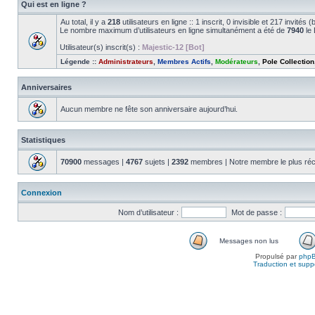
Qui est en ligne ?
Au total, il y a
218
utilisateurs en ligne :: 1 inscrit, 0 invisible et 217 invité
Le nombre maximum d’utilisateurs en ligne simultanément a été de
7940
le 
Utilisateur(s) inscrit(s) :
Majestic-12 [Bot]
Légende ::
Administrateurs
,
Membres Actifs
,
Modérateurs
,
Pole Collection
Anniversaires
Aucun membre ne fête son anniversaire aujourd’hui.
Statistiques
70900
messages |
4767
sujets |
2392
membres | Notre membre le plus réc
Connexion
Nom d’utilisateur :
Mot de passe :
Messages non lus
Propulsé par
php
Traduction et suppo