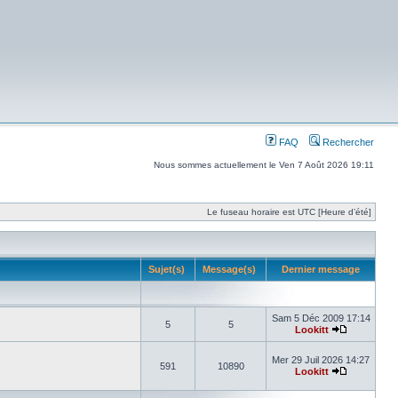
FAQ
Rechercher
Nous sommes actuellement le Ven 7 Août 2026 19:11
Le fuseau horaire est UTC [Heure d’été]
Sujet(s)
Message(s)
Dernier message
Sam 5 Déc 2009 17:14
5
5
Lookitt
Mer 29 Juil 2026 14:27
591
10890
Lookitt