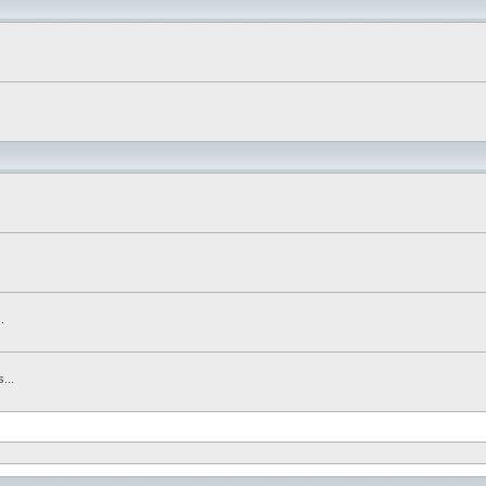
.
...