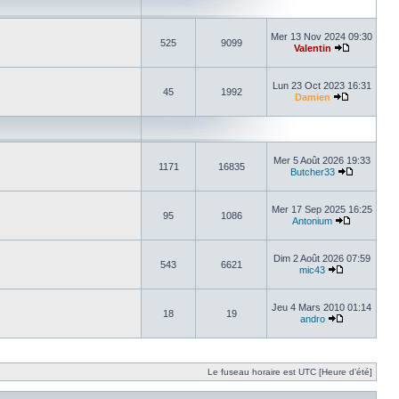
Mer 13 Nov 2024 09:30
525
9099
Valentin
Lun 23 Oct 2023 16:31
45
1992
Damien
Mer 5 Août 2026 19:33
1171
16835
Butcher33
Mer 17 Sep 2025 16:25
95
1086
Antonium
Dim 2 Août 2026 07:59
543
6621
mic43
Jeu 4 Mars 2010 01:14
18
19
andro
Le fuseau horaire est UTC [Heure d’été]