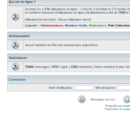
Qui est en ligne ?
Au total, il y a
170
utilisateurs en ligne :: 0 inscrit, 0 invisible et 170 invité
Le nombre maximum d’utilisateurs en ligne simultanément a été de
7940
le 
Utilisateur(s) inscrit(s) : Aucun utilisateur inscrit
Légende ::
Administrateurs
,
Membres Actifs
,
Modérateurs
,
Pole Collection
Anniversaires
Aucun membre ne fête son anniversaire aujourd’hui.
Statistiques
70900
messages |
4767
sujets |
2392
membres | Notre membre le plus réc
Connexion
Nom d’utilisateur :
Mot de passe :
Messages non lus
Propulsé par
php
Traduction et suppo