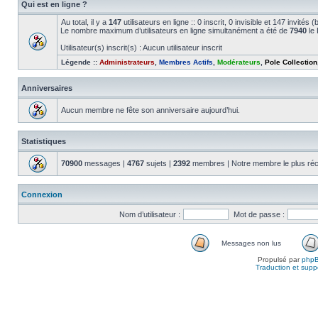
Qui est en ligne ?
Au total, il y a
147
utilisateurs en ligne :: 0 inscrit, 0 invisible et 147 invité
Le nombre maximum d’utilisateurs en ligne simultanément a été de
7940
le 
Utilisateur(s) inscrit(s) : Aucun utilisateur inscrit
Légende ::
Administrateurs
,
Membres Actifs
,
Modérateurs
,
Pole Collection
Anniversaires
Aucun membre ne fête son anniversaire aujourd’hui.
Statistiques
70900
messages |
4767
sujets |
2392
membres | Notre membre le plus réc
Connexion
Nom d’utilisateur :
Mot de passe :
Messages non lus
Propulsé par
php
Traduction et suppo